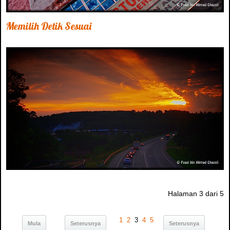
Memilih Detik Sesuai
Halaman 3 dari 5
1
2
3
4
5
Mula
Seterusnya
Seterusnya