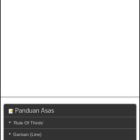
Panduan Asas
'Rule Of Thirds'
Garisan (Line)