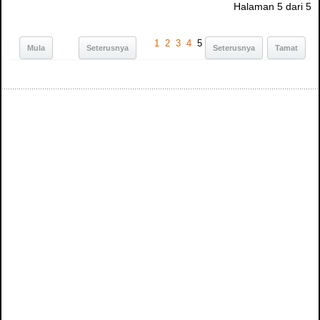
Halaman 5 dari 5
1
2
3
4
5
Mula
Seterusnya
Seterusnya
Tamat