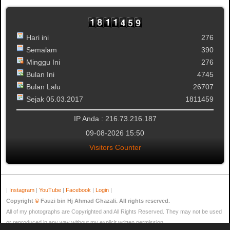
Hari ini
276
Semalam
390
Minggu Ini
276
Bulan Ini
4745
Bulan Lalu
26707
Sejak 05.03.2017
1811459
IP Anda : 216.73.216.187
09-08-2026 15:50
Visitors Counter
|
Instagram
|
YouTube
|
Facebook
|
Login
|
Copyright
©
Fauzi bin Hj Ahmad Ghazali. All rights reserved.
All of my photographs are Copyrighted and All Rights Reserved. They may not be used
or reproduced in any way without my explicit written permission.