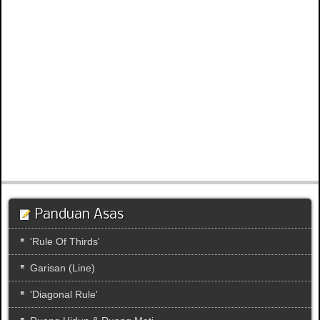
Panduan Asas
'Rule Of Thirds'
Garisan (Line)
'Diagonal Rule'