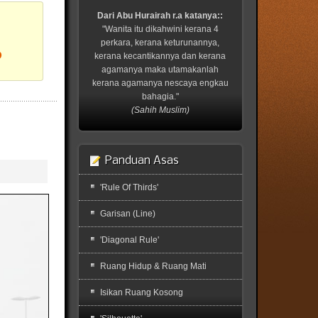
Dari Abu Hurairah r.a katanya::
"Wanita itu dikahwini kerana 4
perkara, kerana keturunannya,
?
kerana kecantikannya dan kerana
agamanya maka utamakanlah
kerana agamanya nescaya engkau
bahagia."
(Sahih Muslim)
Panduan Asas
'Rule Of Thirds'
Garisan (Line)
'Diagonal Rule'
Ruang Hidup & Ruang Mati
Isikan Ruang Kosong