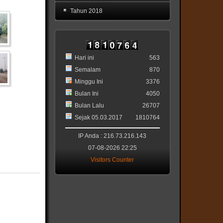
Tahun 2018
Hari ini
563
Semalam
870
Minggu Ini
3376
Bulan Ini
4050
Bulan Lalu
26707
Sejak 05.03.2017
1810764
IP Anda : 216.73.216.143
07-08-2026 22:25
Visitors Counter