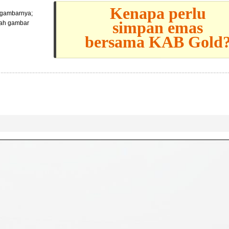
Kenapa perlu
l gambarnya;
simpan emas
lah gambar
bersama KAB Gold