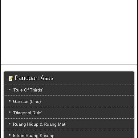
Panduan Asas
'Rule Of Thirds'
Garisan (Line)
'Diagonal Rule'
Ruang Hidup & Ruang Mati
Isikan Ruang Kosong