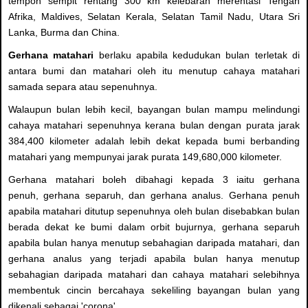
tempoh sempit rentang 300 km kelebaran merentasi Tengah
Afrika, Maldives, Selatan Kerala, Selatan Tamil Nadu, Utara Sri
Lanka, Burma dan China.
Gerhana matahari
berlaku apabila kedudukan bulan terletak di
antara bumi dan matahari oleh itu menutup cahaya matahari
samada separa atau sepenuhnya.
Walaupun bulan lebih kecil, bayangan bulan mampu melindungi
cahaya matahari sepenuhnya kerana bulan dengan purata jarak
384,400 kilometer adalah lebih dekat kepada bumi berbanding
matahari yang mempunyai jarak purata 149,680,000 kilometer.
Gerhana matahari boleh dibahagi kepada 3 iaitu gerhana
penuh, gerhana separuh, dan gerhana analus. Gerhana penuh
apabila matahari ditutup sepenuhnya oleh bulan disebabkan bulan
berada dekat ke bumi dalam orbit bujurnya, gerhana separuh
apabila bulan hanya menutup sebahagian daripada matahari, dan
gerhana analus yang terjadi apabila bulan hanya menutup
sebahagian daripada matahari dan cahaya matahari selebihnya
membentuk cincin bercahaya sekeliling bayangan bulan yang
dikenali sebagai 'corona'.