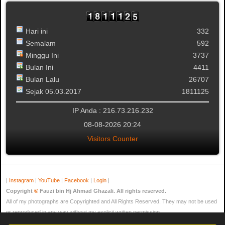
Hari ini
332
Semalam
592
Minggu Ini
3737
Bulan Ini
4411
Bulan Lalu
26707
Sejak 05.03.2017
1811125
IP Anda : 216.73.216.232
08-08-2026 20:24
Visitors Counter
|
Instagram
|
YouTube
|
Facebook
|
Login
|
Copyright
©
Fauzi bin Hj Ahmad Ghazali. All rights reserved.
All of my photographs are Copyrighted and All Rights Reserved. They may not be used
or reproduced in any way without my explicit written permission.