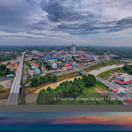
© Fauzi bin Ahmad Ghazali | FotoGrafik.