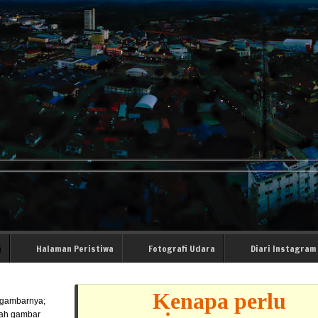
i
Halaman Peristiwa
Fotografi Udara
Diari Instagram
Kenapa perlu
l gambarnya;
lah gambar