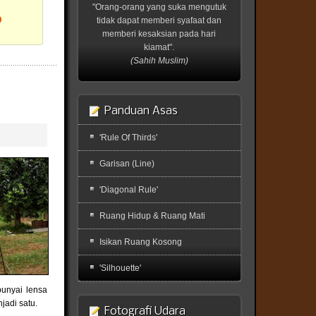
"Orang-orang yang suka mengutuk
?
tidak dapat memberi syafaat dan
memberi kesaksian pada hari
kiamat".
(Sahih Muslim)
Panduan Asas
'Rule Of Thirds'
Garisan (Line)
'Diagonal Rule'
Ruang Hidup & Ruang Mati
Isikan Ruang Kosong
'Silhouette'
unyai lensa
adi satu.
Fotografi Udara