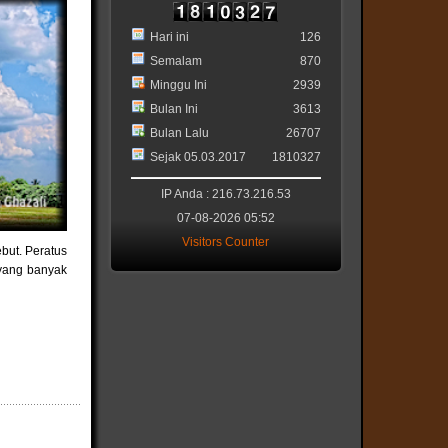
Hari ini
126
Semalam
870
Minggu Ini
2939
Bulan Ini
3613
Bulan Lalu
26707
Sejak 05.03.2017
1810327
IP Anda : 216.73.216.53
07-08-2026 05:52
Visitors Counter
but. Peratus
 yang banyak