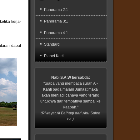
Panorama 2:1
Panorama 3:1
etika kerja-
Panorama 4:1
Standard
ataran dapat
Planet Kecil
Nabi S.A.W bersabda:
"Siapa yang membaca surah Al-
Kahfi pada malam Jumaat maka
akan menjadi cahaya yang terang
untuknya dari tempatnya sampai ke
Kaabah."
(Riwayat Al Baihaqi dari Abu Saied
r.a.)