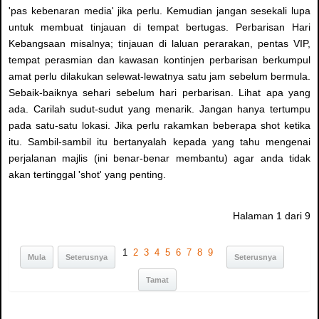
'pas kebenaran media' jika perlu. Kemudian jangan sesekali lupa
untuk membuat tinjauan di tempat bertugas. Perbarisan Hari
Kebangsaan misalnya; tinjauan di laluan perarakan, pentas VIP,
tempat perasmian dan kawasan kontinjen perbarisan berkumpul
amat perlu dilakukan selewat-lewatnya satu jam sebelum bermula.
Sebaik-baiknya sehari sebelum hari perbarisan. Lihat apa yang
ada. Carilah sudut-sudut yang menarik. Jangan hanya tertumpu
pada satu-satu lokasi. Jika perlu rakamkan beberapa shot ketika
itu. Sambil-sambil itu bertanyalah kepada yang tahu mengenai
perjalanan majlis (ini benar-benar membantu) agar anda tidak
akan tertinggal 'shot' yang penting.
Halaman 1 dari 9
1
2
3
4
5
6
7
8
9
Mula
Seterusnya
Seterusnya
Tamat