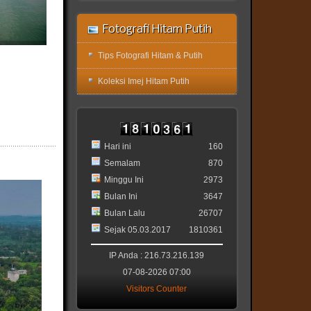
Fotografi Hitam Putih
Tips Fotografi Hitam & Putih
Koleksi Imej Hitam Putih
Hari ini
160
Semalam
870
Minggu Ini
2973
Bulan Ini
3647
Bulan Lalu
26707
Sejak 05.03.2017
1810361
IP Anda : 216.73.216.139
07-08-2026 07:00
Visitors Counter