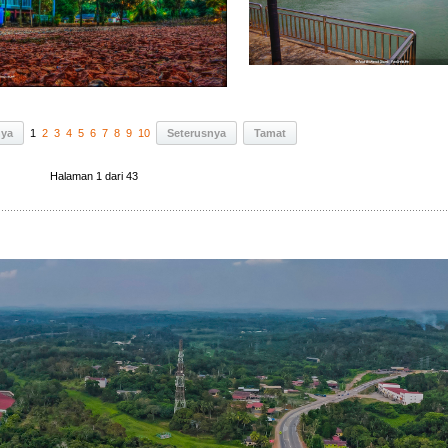
nya
1
2
3
4
5
6
7
8
9
10
Seterusnya
Tamat
Halaman 1 dari 43