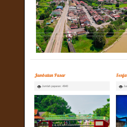
Jambatan Pasar
Senja
Jumlah paparan: 4940
Ju