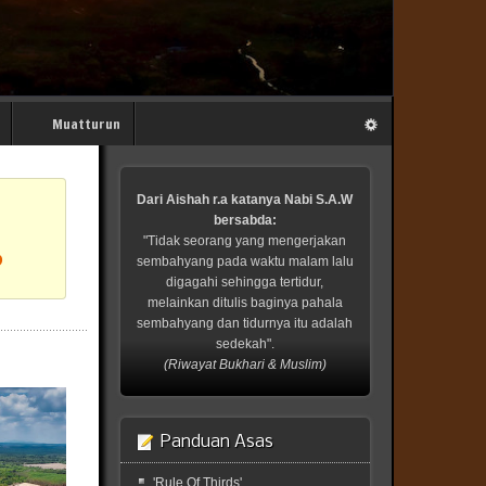
Muatturun
Dari Aishah r.a katanya Nabi S.A.W
bersabda:
"Tidak seorang yang mengerjakan
?
sembahyang pada waktu malam lalu
digagahi sehingga tertidur,
melainkan ditulis baginya pahala
sembahyang dan tidurnya itu adalah
sedekah".
(Riwayat Bukhari & Muslim)
Panduan Asas
'Rule Of Thirds'