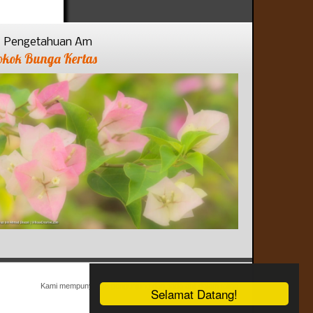
Pengetahuan Am
okok Bunga Kertas
Kami mempunyai 36 pengunjung dan tiada ahli dalam talian
Selamat Datang!