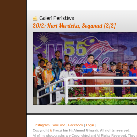
Galeri Peristiwa
2012: Hari Merdeka, Segamat [2/2]
|
Instagram
|
YouTube
|
Facebook
|
Login
|
Copyright
©
Fauzi bin Hj Ahmad Ghazali. All rights reserved.
All of my photographs are Copyrighted and All Rights Reserved. They