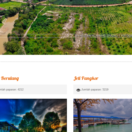
 Berulang
Jeti Pangkor
mlah paparan: 4212
Jumlah paparan: 5219