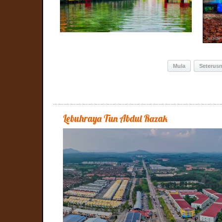
Mula
Seterus
Lebuhraya Tun Abdul Razak