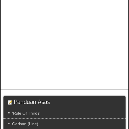
Panduan Asas
'Rule Of Thirds'
Garisan (Line)