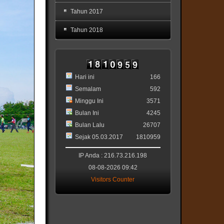
Tahun 2017
Tahun 2018
Hari ini
166
Semalam
592
Minggu Ini
3571
Bulan Ini
4245
Bulan Lalu
26707
Sejak 05.03.2017
1810959
IP Anda : 216.73.216.198
08-08-2026 09:42
Visitors Counter