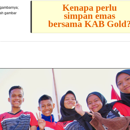
Kenapa perlu
l gambarnya;
simpan emas
lah gambar
bersama KAB Gold