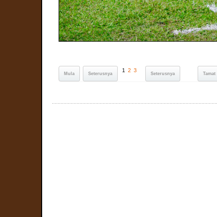
1
2
3
Mula
Seterusnya
Seterusnya
Tamat