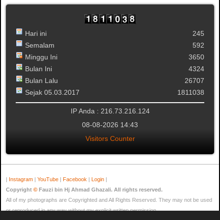
Hari ini
245
Semalam
592
Minggu Ini
3650
Bulan Ini
4324
Bulan Lalu
26707
Sejak 05.03.2017
1811038
IP Anda : 216.73.216.124
08-08-2026 14:43
Visitors Counter
|
Instagram
|
YouTube
|
Facebook
|
Login
|
Copyright
©
Fauzi bin Hj Ahmad Ghazali. All rights reserved.
All of my photographs are Copyrighted and All Rights Reserved. They may not be used
or reproduced in any way without my explicit written permission.