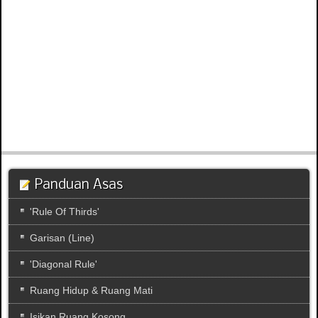
Panduan Asas
'Rule Of Thirds'
Garisan (Line)
'Diagonal Rule'
Ruang Hidup & Ruang Mati
Isikan Ruang Kosong