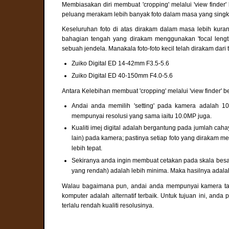
Membiasakan diri membuat 'cropping' melalui 'view finde
peluang merakam lebih banyak foto dalam masa yang singk
Keseluruhan foto di atas dirakam dalam masa lebih kuran
bahagian tengah yang dirakam menggunakan 'focal leng
sebuah jendela. Manakala foto-foto kecil telah dirakam dar
Zuiko Digital ED 14-42mm F3.5-5.6
Zuiko Digital ED 40-150mm F4.0-5.6
Antara Kelebihan membuat 'cropping' melalui 'view finder'
Andai anda memilih 'setting' pada kamera adalah 1
mempunyai resolusi yang sama iaitu 10.0MP juga.
Kualiti imej digital adalah bergantung pada jumlah cah
lain) pada kamera; pastinya setiap foto yang dirakam
lebih tepat.
Sekiranya anda ingin membuat cetakan pada skala besar,
yang rendah) adalah lebih minima. Maka hasilnya adalah
Walau bagaimana pun, andai anda mempunyai kamera tanp
komputer adalah alternatif terbaik. Untuk tujuan ini, anda p
terlalu rendah kualiti resolusinya.