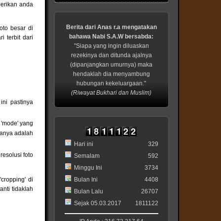
berikan anda
Berita dari Anas r.a mengatakan
oto besar di
bahawa Nabi S.A.W bersabda:
terbit dari
"Siapa yang ingin diluaskan
rezekinya dan ditunda ajalnya
(dipanjangkan umurnya) maka
hendaklah dia menyambung
hubungan kekeluargaan."
(Riwayat Bukhari dan Muslim)
ni pastinya
 'mode' yang
yanya adalah
Hari ini
329
esolusi foto
Semalam
592
Minggu Ini
3734
cropping' di
Bulan Ini
4408
anti tidaklah
Bulan Lalu
26707
Sejak 05.03.2017
1811122