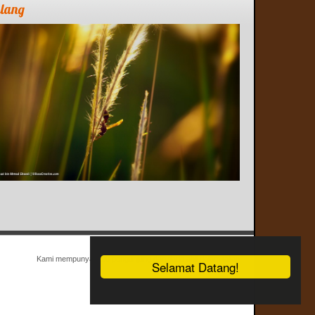
alang
Kami mempunyai 320 pengunjung dan tiada ahli dalam talian
Selamat Datang!