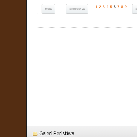
1
2
3
4
5
6
7
8
9
Mula
Seterusnya
Galeri Peristiwa