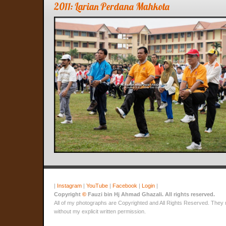
2011: Larian Perdana Mahkota
|
Instagram
|
YouTube
|
Facebook
|
Login
|
Copyright
©
Fauzi bin Hj Ahmad Ghazali. All rights reserved.
All of my photographs are Copyrighted and All Rights Reserved. They
without my explicit written permission.