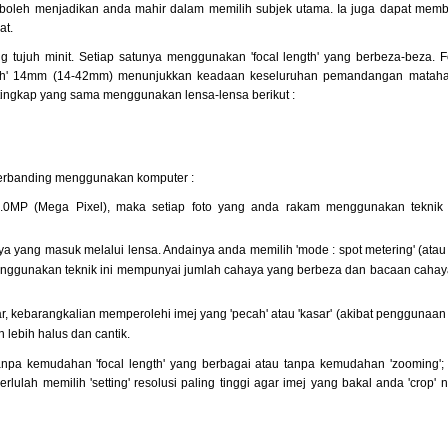
r' boleh menjadikan anda mahir dalam memilih subjek utama. Ia juga dapat mem
at.
g tujuh minit. Setiap satunya menggunakan 'focal length' yang berbeza-beza. F
th' 14mm (14-42mm) menunjukkan keadaan keseluruhan pemandangan matahari 
i tingkap yang sama menggunakan lensa-lensa berikut :
 berbanding menggunakan komputer :
0.0MP (Mega Pixel), maka setiap foto yang anda rakam menggunakan teknik i
aya yang masuk melalui lensa. Andainya anda memilih 'mode : spot metering' (atau
 menggunakan teknik ini mempunyai jumlah cahaya yang berbeza dan bacaan caha
 kebarangkalian memperolehi imej yang 'pecah' atau 'kasar' (akibat penggunaan r
 lebih halus dan cantik.
a kemudahan 'focal length' yang berbagai atau tanpa kemudahan 'zooming'; '
erlulah memilih 'setting' resolusi paling tinggi agar imej yang bakal anda 'crop' n