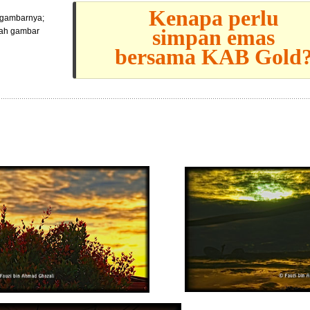
Kenapa perlu
l gambarnya;
simpan emas
lah gambar
bersama KAB Gold