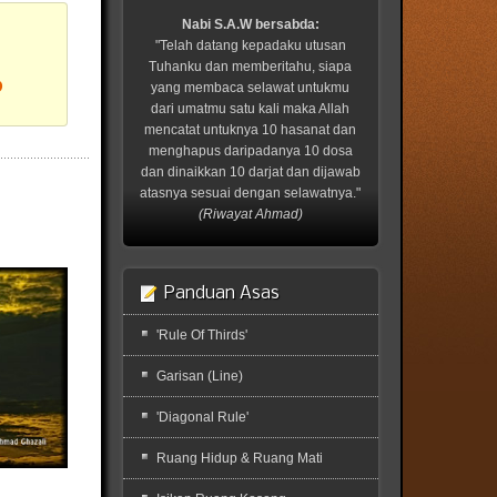
Nabi S.A.W bersabda:
"Telah datang kepadaku utusan
Tuhanku dan memberitahu, siapa
?
yang membaca selawat untukmu
dari umatmu satu kali maka Allah
mencatat untuknya 10 hasanat dan
menghapus daripadanya 10 dosa
dan dinaikkan 10 darjat dan dijawab
atasnya sesuai dengan selawatnya."
(Riwayat Ahmad)
Panduan Asas
'Rule Of Thirds'
Garisan (Line)
'Diagonal Rule'
Ruang Hidup & Ruang Mati