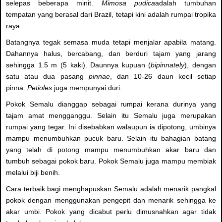
selepas beberapa minit.
Mimosa pudica
adalah tumbuhan
tempatan yang berasal dari Brazil, tetapi kini adalah rumpai tropika
raya.
Batangnya tegak semasa muda tetapi menjalar apabila matang.
Dahannya halus, bercabang, dan berduri tajam yang jarang
sehingga 1.5 m (5 kaki). Daunnya kupuan (
bipinnately
), dengan
satu atau dua pasang
pinnae
, dan 10-26 daun kecil setiap
pinna.
Petioles
juga mempunyai duri.
Pokok Semalu dianggap sebagai rumpai kerana durinya yang
tajam amat mengganggu. Selain itu Semalu juga merupakan
rumpai yang tegar. Ini disebabkan walaupun ia dipotong, umbinya
mampu menumbuhkan pucuk baru. Selain itu bahagian batang
yang telah di potong mampu menumbuhkan akar baru dan
tumbuh sebagai pokok baru. Pokok Semalu juga mampu membiak
melalui biji benih.
Cara terbaik bagi menghapuskan Semalu adalah menarik pangkal
pokok dengan menggunakan pengepit dan menarik sehingga ke
akar umbi. Pokok yang dicabut perlu dimusnahkan agar tidak