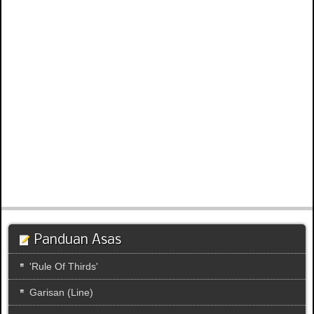
Panduan Asas
'Rule Of Thirds'
Garisan (Line)