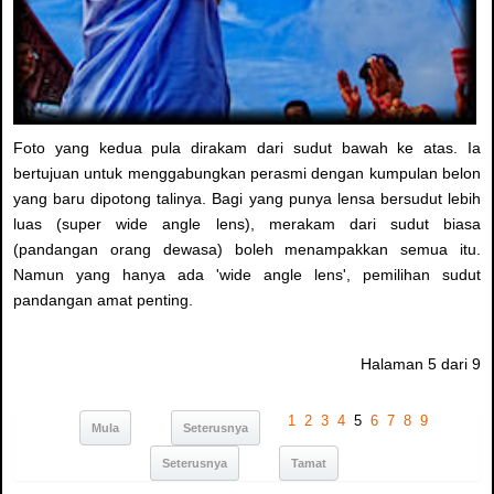
Foto yang kedua pula dirakam dari sudut bawah ke atas. Ia
bertujuan untuk menggabungkan perasmi dengan kumpulan belon
yang baru dipotong talinya. Bagi yang punya lensa bersudut lebih
luas (super wide angle lens), merakam dari sudut biasa
(pandangan orang dewasa) boleh menampakkan semua itu.
Namun yang hanya ada 'wide angle lens', pemilihan sudut
pandangan amat penting.
Halaman 5 dari 9
1
2
3
4
5
6
7
8
9
Mula
Seterusnya
Seterusnya
Tamat