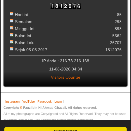
Hari ini
85
Semalam
298
Minggu Ini
893
Bulan Ini
5362
Bulan Lalu
26707
Sejak 05.03.2017
1812076
IP Anda : 216.73.216.168
11-08-2026 04:34
Visitors Counter
|
Instagram
|
YouTube
|
Facebook
|
Login
|
Copyright
©
Fauzi bin Hj Ahmad Ghazali. All rights reserved.
All of my photographs are Copyrighted and All Rights Reserved. They may not be used
or reproduced in any way without my explicit written permission.
Kami mempunyai 12 pengunjung dan tiada ahli dalam talian
Selamat Datang!