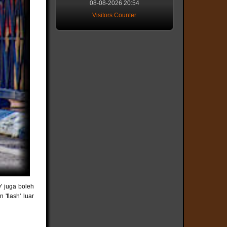
08-08-2026 20:54
Visitors Counter
' juga boleh
'flash' luar