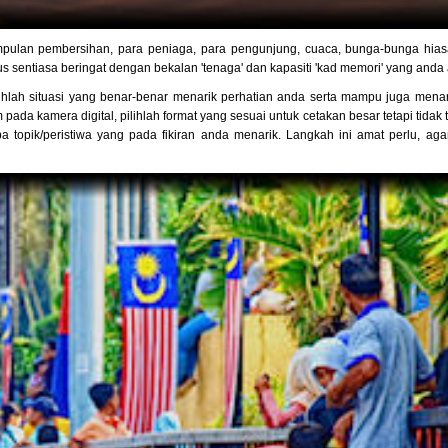
umpulan pembersihan, para peniaga, para pengunjung, cuaca, bunga-bunga hiasa
 sentiasa beringat dengan bekalan 'tenaga' dan kapasiti 'kad memori' yang anda
lihlah situasi yang benar-benar menarik perhatian anda serta mampu juga menar
pada kamera digital, pilihlah format yang sesuai untuk cetakan besar tetapi tidak t
topik/peristiwa yang pada fikiran anda menarik. Langkah ini amat perlu, aga