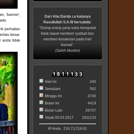
n, 'banner',
Dari Abu Darda r.a katanya
 ada.
Rasullullah S.A.W bersabda:
"Orang-orang yang suka mengutuk
ik perhatian
tidak dapat memberi syafaat dan
erlalu besar.
memberi kesaksian pada hari
r anda tidak
kiamat".
(Sahih Muslim)
Hari ini
340
Semalam
592
Minggu Ini
3745
Bulan Ini
4419
Bulan Lalu
26707
Sejak 05.03.2017
1811133
IP Anda : 216.73.216.61