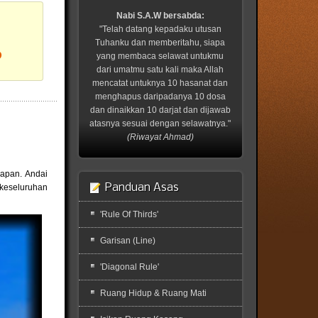
Nabi S.A.W bersabda:
"Telah datang kepadaku utusan
Tuhanku dan memberitahu, siapa
?
yang membaca selawat untukmu
dari umatmu satu kali maka Allah
mencatat untuknya 10 hasanat dan
menghapus daripadanya 10 dosa
dan dinaikkan 10 darjat dan dijawab
atasnya sesuai dengan selawatnya."
(Riwayat Ahmad)
napan. Andai
Panduan Asas
 keseluruhan
'Rule Of Thirds'
Garisan (Line)
'Diagonal Rule'
Ruang Hidup & Ruang Mati