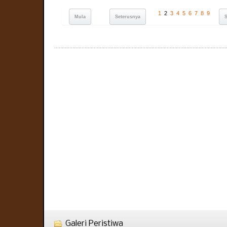
1
2
3
4
5
6
7
8
9
Mula
Seterusnya
Galeri Peristiwa