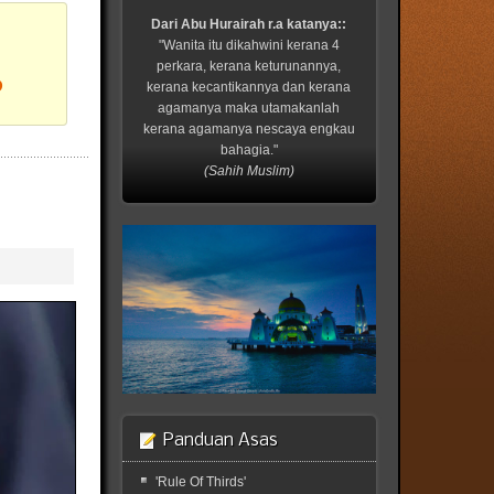
Dari Abu Hurairah r.a katanya::
"Wanita itu dikahwini kerana 4
perkara, kerana keturunannya,
?
kerana kecantikannya dan kerana
agamanya maka utamakanlah
kerana agamanya nescaya engkau
bahagia."
(Sahih Muslim)
Panduan Asas
'Rule Of Thirds'