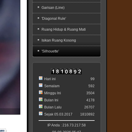
Garisan (Line)
'Diagonal Rule'
Ruang Hidup & Ruang Mati
Isikan Ruang Kosong
'Silhouette'
Hari ini
99
Semalam
592
Minggu Ini
3504
Bulan Ini
4178
Bulan Lalu
26707
Sejak 05.03.2017
1810892
IP Anda : 216.73.217.58