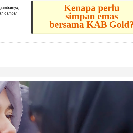
Kenapa perlu
l gambarnya;
simpan emas
lah gambar
bersama KAB Gold