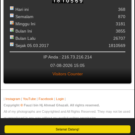
Hari ini
368
Semalam
870
Minggu Ini
3181
Bulan Ini
3855
Bulan Lalu
26707
Sejak 05.03.2017
1810569
IP Anda : 216.73.216.214
07-08-2026 15:05
Visitors Counter
|
Instagram
|
YouTube
|
Facebook
|
Login
|
Copyright
©
Fauzi bin Hj Ahmad Ghazali. All rights reserved.
All of my photographs are Copyrighted and All Rights Reserved. They may not be used
or reproduced in any way without my explicit written permission.
Kami mempunyai 131 pengunjung dan tiada ahli dalam talian
Selamat Datang!