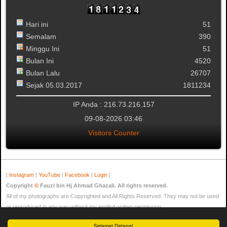
Hari ini
51
Semalam
390
Minggu Ini
51
Bulan Ini
4520
Bulan Lalu
26707
Sejak 05.03.2017
1811234
IP Anda : 216.73.216.157
09-08-2026 03:46
Visitors Counter
|
Instagram
|
YouTube
|
Facebook
|
Login
|
Copyright
©
Fauzi bin Hj Ahmad Ghazali. All rights reserved.
All of my photographs are Copyrighted and All Rights Reserved. They may not be used
or reproduced in any way without my explicit written permission.
Kami mempunyai 22 pengunjung dan tiada ahli dalam talian
Selamat Datang!