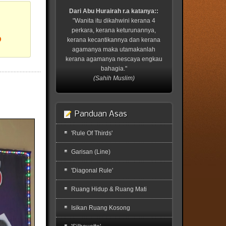
Dari Abu Hurairah r.a katanya::
"Wanita itu dikahwini kerana 4
perkara, kerana keturunannya,
?
kerana kecantikannya dan kerana
agamanya maka utamakanlah
kerana agamanya nescaya engkau
bahagia."
(Sahih Muslim)
Panduan Asas
'Rule Of Thirds'
Garisan (Line)
'Diagonal Rule'
Ruang Hidup & Ruang Mati
Isikan Ruang Kosong