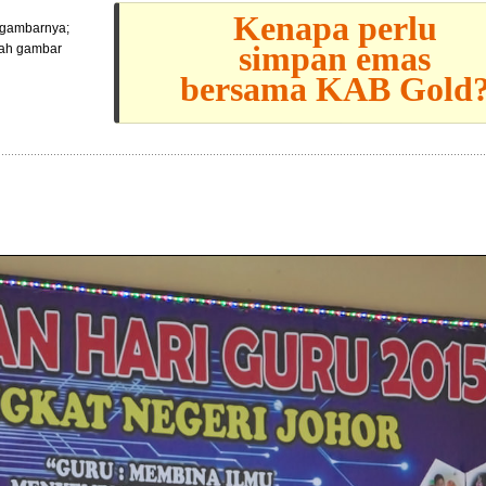
Kenapa perlu
l gambarnya;
simpan emas
lah gambar
bersama KAB Gold