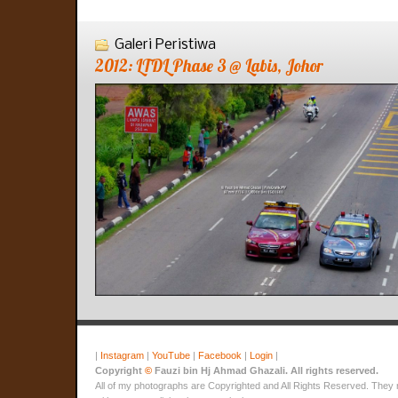
Galeri Peristiwa
2012: LTDL Phase 3 @ Labis, Johor
|
Instagram
|
YouTube
|
Facebook
|
Login
|
Copyright
©
Fauzi bin Hj Ahmad Ghazali. All rights reserved.
All of my photographs are Copyrighted and All Rights Reserved. They