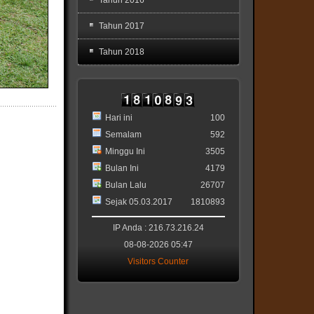
Tahun 2017
Tahun 2018
Hari ini
100
Semalam
592
Minggu Ini
3505
Bulan Ini
4179
Bulan Lalu
26707
Sejak 05.03.2017
1810893
IP Anda : 216.73.216.24
08-08-2026 05:47
Visitors Counter