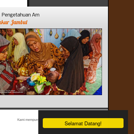
Pengetahuan Am
ukur Jambul
Kami mempunyai 91 pengunjung dan tiada ahli dalam talian
Selamat Datang!