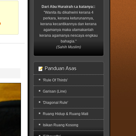
Dari Abu Hurairah r.a katanya::
"Wanita itu dikahwini kerana 4
perkara, kerana keturunannya,
?
kerana kecantikannya dan kerana
agamanya maka utamakanlah
kerana agamanya nescaya engkau
bahagia."
(Sahih Muslim)
Panduan Asas
'Rule Of Thirds'
Garisan (Line)
'Diagonal Rule'
Ruang Hidup & Ruang Mati
Isikan Ruang Kosong