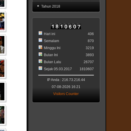
Tahun 2018
Hari ini
406
Semalam
870
Minggu Ini
3219
Bulan Ini
3893
Bulan Lalu
26707
Sejak 05.03.2017
1810607
IP Anda : 216.73.216.44
07-08-2026 16:21
Visitors Counter