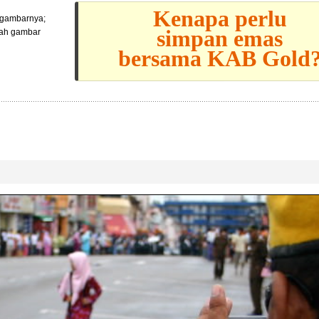
Kenapa perlu
l gambarnya;
simpan emas
lah gambar
bersama KAB Gold