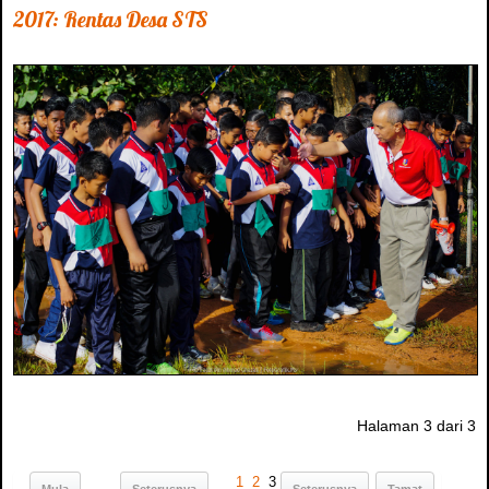
2017: Rentas Desa STS
Halaman 3 dari 3
1
2
3
Mula
Seterusnya
Seterusnya
Tamat