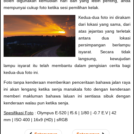
boleh digunakan kemudian hari dan yang lebih penting, anda
mempunyai cukup foto ketika sesi pemilihan kelak.
Kedua-dua foto ini dirakam
dari lokasi yang sama, dari
atas jejantas yang terletak
antara dua lokasi
persimpangan berlampu
isyarat. Secara tidak
langsung, kewujudan
lampu isyarat itu telah membantu dalam pengisian cerita bagi
kedua-dua foto ini.
Foto tanpa kenderaan memberikan penceritaan bahawa jalan raya
ini akan lengang ketika senja manakala foto dengan kenderaan
memberi makluman bahawa laluan ini sentiasa sibuk dengan
kenderaan walau pun ketika senja.
Spesifikasi Foto
: Olympus E-520 | f5.6 | 1/80 | -0.7 E.V | 42
mm | ISO 400 | 16x9 (HD) | sRGB
Seterusnya
Seterusnya