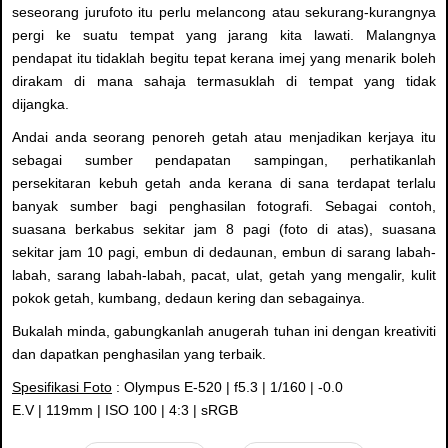
seseorang jurufoto itu perlu melancong atau sekurang-kurangnya
pergi ke suatu tempat yang jarang kita lawati. Malangnya
pendapat itu tidaklah begitu tepat kerana imej yang menarik boleh
dirakam di mana sahaja termasuklah di tempat yang tidak
dijangka.
Andai anda seorang penoreh getah atau menjadikan kerjaya itu
sebagai sumber pendapatan sampingan, perhatikanlah
persekitaran kebuh getah anda kerana di sana terdapat terlalu
banyak sumber bagi penghasilan fotografi. Sebagai contoh,
suasana berkabus sekitar jam 8 pagi (foto di atas), suasana
sekitar jam 10 pagi, embun di dedaunan, embun di sarang labah-
labah, sarang labah-labah, pacat, ulat, getah yang mengalir, kulit
pokok getah, kumbang, dedaun kering dan sebagainya.
Bukalah minda, gabungkanlah anugerah tuhan ini dengan kreativiti
dan dapatkan penghasilan yang terbaik.
Spesifikasi Foto
: Olympus E-520 | f5.3 | 1/160 | -0.0
E.V | 119mm | ISO 100 | 4:3 | sRGB