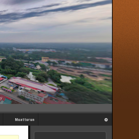
My
Muatturun