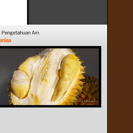
Pengetahuan Am
urian