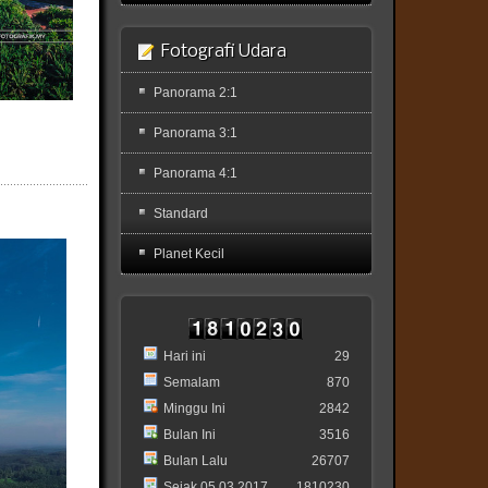
Fotografi Udara
Panorama 2:1
Panorama 3:1
Panorama 4:1
Standard
Planet Kecil
Hari ini
29
Semalam
870
Minggu Ini
2842
Bulan Ini
3516
Bulan Lalu
26707
Sejak 05.03.2017
1810230