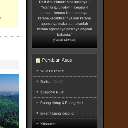
Dari Abu Hurairah r.a katanya::
"Wanita itu dikahwini kerana 4
perkara, kerana keturunannya,
?
kerana kecantikannya dan kerana
agamanya maka utamakanlah
kerana agamanya nescaya engkau
bahagia."
(Sahih Muslim)
Panduan Asas
'Rule Of Thirds'
Garisan (Line)
'Diagonal Rule'
Ruang Hidup & Ruang Mati
Isikan Ruang Kosong
'Silhouette'