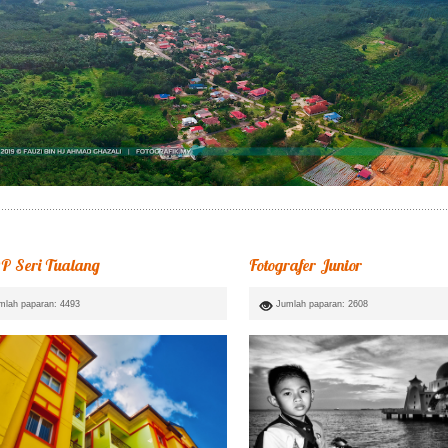
 Seri Tualang
Fotografer Junior
mlah paparan: 4493
Jumlah paparan: 2608