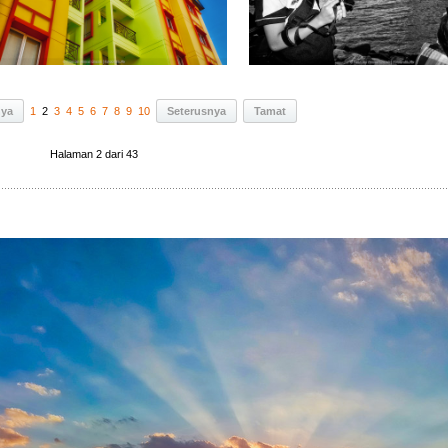
nya
1
2
3
4
5
6
7
8
9
10
Seterusnya
Tamat
Halaman 2 dari 43