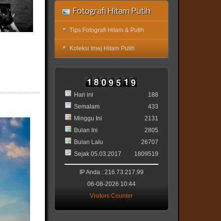
Fotografi Hitam Putih
Tips Fotografi Hitam & Putih
Koleksi Imej Hitam Putih
Hari ini
188
Semalam
433
Minggu Ini
2131
Bulan Ini
2805
Bulan Lalu
26707
Sejak 05.03.2017
1809519
IP Anda : 216.73.217.99
06-08-2026 10:44
Visitors Counter