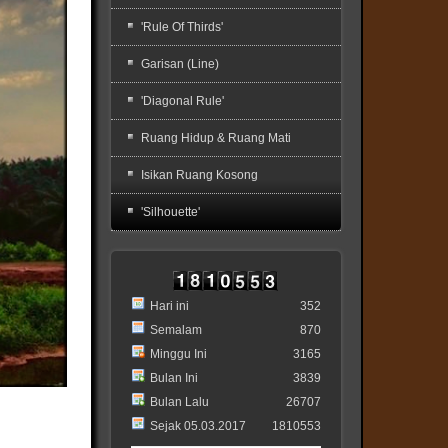
'Rule Of Thirds'
Garisan (Line)
'Diagonal Rule'
Ruang Hidup & Ruang Mati
Isikan Ruang Kosong
'Silhouette'
Hari ini
352
Semalam
870
Minggu Ini
3165
Bulan Ini
3839
Bulan Lalu
26707
Sejak 05.03.2017
1810553