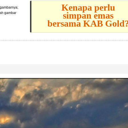
Kenapa perlu
l gambarnya;
simpan emas
lah gambar
bersama KAB Gold