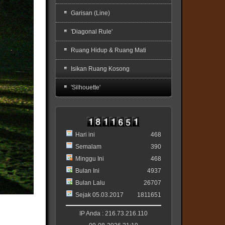
Garisan (Line)
'Diagonal Rule'
Ruang Hidup & Ruang Mati
Isikan Ruang Kosong
'Silhouette'
Hari ini
468
Semalam
390
Minggu Ini
468
Bulan Ini
4937
Bulan Lalu
26707
Sejak 05.03.2017
1811651
IP Anda : 216.73.216.110