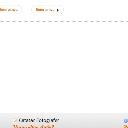
Seterusnya
Seterusnya
Catatan Fotografer
Usang Atau Antik?
P