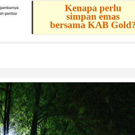
Kenapa perlu
l gambarnya;
simpan emas
lah gambar
bersama KAB Gold