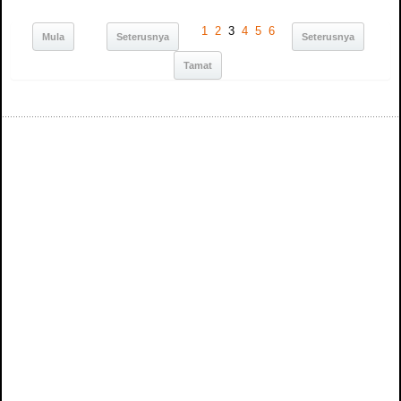
1
2
3
4
5
6
Mula
Seterusnya
Seterusnya
Tamat