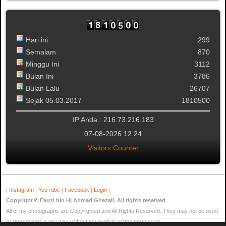
Hari ini
299
Semalam
870
Minggu Ini
3112
Bulan Ini
3786
Bulan Lalu
26707
Sejak 05.03.2017
1810500
IP Anda : 216.73.216.183
07-08-2026 12:24
Visitors Counter
|
Instagram
|
YouTube
|
Facebook
|
Login
|
Copyright
©
Fauzi bin Hj Ahmad Ghazali. All rights reserved.
All of my photographs are Copyrighted and All Rights Reserved. They may not be used
or reproduced in any way without my explicit written permission.