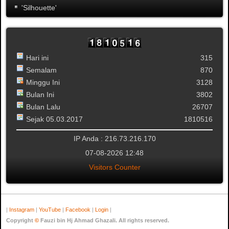
'Silhouette'
Hari ini
315
Semalam
870
Minggu Ini
3128
Bulan Ini
3802
Bulan Lalu
26707
Sejak 05.03.2017
1810516
IP Anda : 216.73.216.170
07-08-2026 12:48
Visitors Counter
|
Instagram
|
YouTube
|
Facebook
|
Login
|
Copyright
©
Fauzi bin Hj Ahmad Ghazali. All rights reserved.