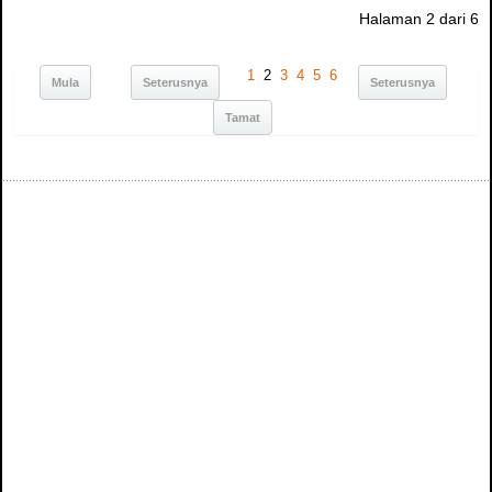
Halaman 2 dari 6
1
2
3
4
5
6
Mula
Seterusnya
Seterusnya
Tamat