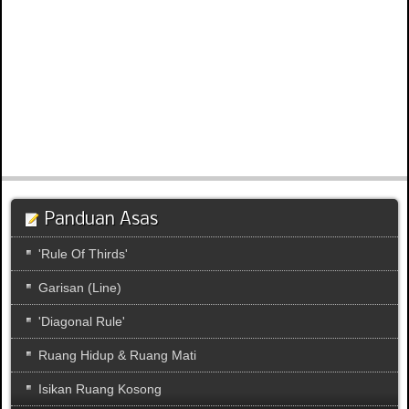
Panduan Asas
'Rule Of Thirds'
Garisan (Line)
'Diagonal Rule'
Ruang Hidup & Ruang Mati
Isikan Ruang Kosong