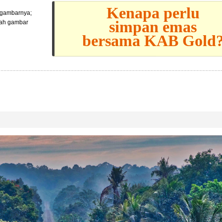
Kenapa perlu
l gambarnya;
simpan emas
lah gambar
bersama KAB Gold