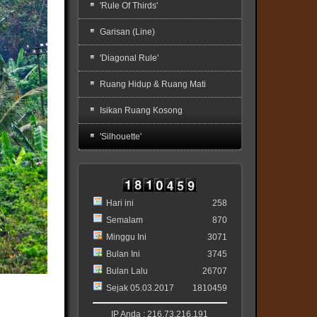
'Rule Of Thirds'
Garisan (Line)
'Diagonal Rule'
Ruang Hidup & Ruang Mati
Isikan Ruang Kosong
'Silhouette'
Hari ini
258
Semalam
870
Minggu Ini
3071
Bulan Ini
3745
Bulan Lalu
26707
Sejak 05.03.2017
1810459
IP Anda : 216.73.216.191