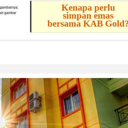
Kenapa perlu
l gambarnya;
simpan emas
lah gambar
bersama KAB Gold