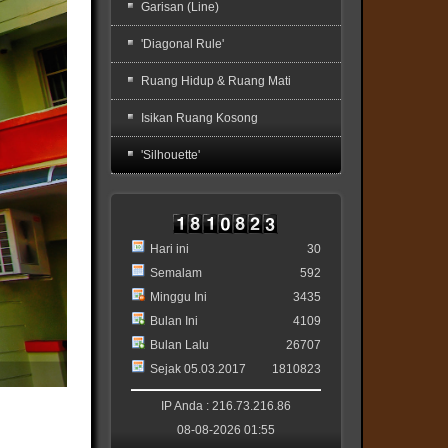
Garisan (Line)
'Diagonal Rule'
Ruang Hidup & Ruang Mati
Isikan Ruang Kosong
'Silhouette'
Hari ini
30
Semalam
592
Minggu Ini
3435
Bulan Ini
4109
Bulan Lalu
26707
Sejak 05.03.2017
1810823
IP Anda : 216.73.216.86
08-08-2026 01:55