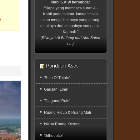
Nabi S.A.W bersabda:
"Siapa yang membaca surah Al-
Kahfi pada malam Jumaat maka
?
akan menjadi cahaya yang terang
untuknya dari tempatnya sampai ke
Kaabah."
(Riwayat Al Baihaqi dari Abu Saied
r.a.)
Panduan Asas
'Rule Of Thirds'
Garisan (Line)
'Diagonal Rule'
Ruang Hidup & Ruang Mati
Isikan Ruang Kosong
'Silhouette'