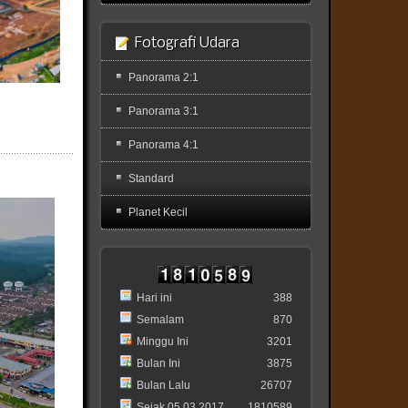
Fotografi Udara
Panorama 2:1
Panorama 3:1
Panorama 4:1
Standard
Planet Kecil
Hari ini
388
Semalam
870
Minggu Ini
3201
Bulan Ini
3875
Bulan Lalu
26707
Sejak 05.03.2017
1810589