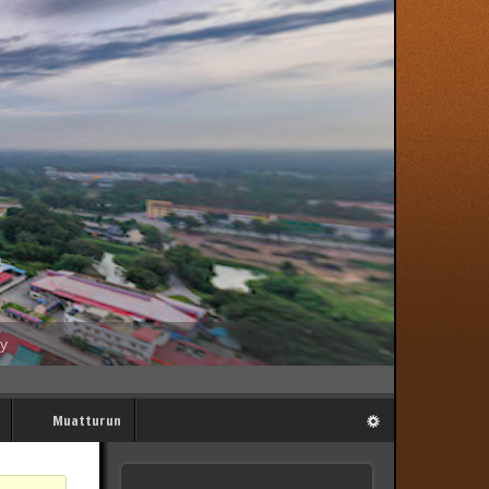
My
Muatturun