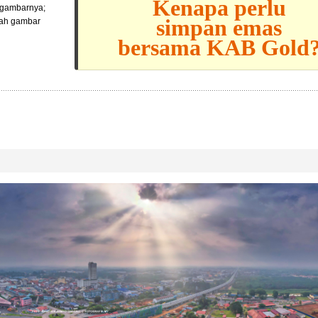
Kenapa perlu
l gambarnya;
simpan emas
lah gambar
bersama KAB Gold